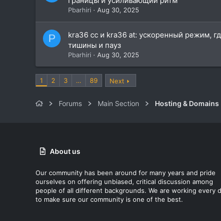
границы и усиливающий ритм
Pbarhiri
Aug 30, 2025
kra36 cc и kra36 at: ускоренный режим, 
P
тишины и пауз
Pbarhiri
Aug 30, 2025
1
2
3
…
89
Next
Forums
Main Section
Hosting & Domains
About us
Our community has been around for many years and pride
ourselves on offering unbiased, critical discussion among
people of all different backgrounds. We are working every 
to make sure our community is one of the best.