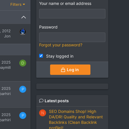
Your name or email address
Filters
Password
, 2012
Jon
Forgot your password?
Stay logged in
, 2025
D
aymill
Log in
, 2025
P
barhiri
Latest posts
SEO Domains Shop! High
N
, 2025
P
DA/DR! Quality and Relevant
barhiri
Backlinks (Clean Backlink
profile)!