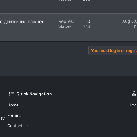
где движение важнее
Replies
0
Aug 30
P
Views
234
You must log in or regist
Quick Navigation
Home
Log
Forums
day
Contact Us