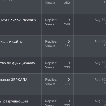
P
Views
250
025! Список Рабочих
Replies
0
Aug 30
P
Views
249
ркала и сайты
Replies
0
Aug 30
P
Views
261
тво по функционалу.
Replies
0
Aug 30
P
Views
230
альные ЗЕРКАЛА
Replies
0
Aug 30
P
Views
221
#22, разрушающий
Replies
0
Aug 30
P
Views
233