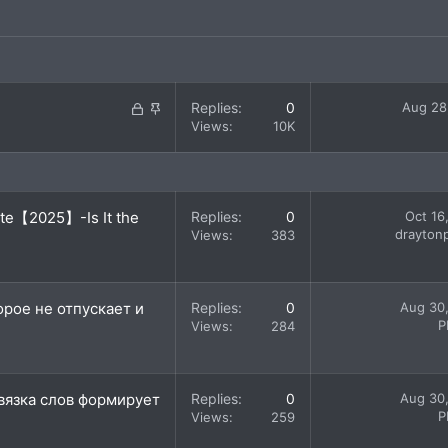
L
S
Replies
0
Aug 28
o
t
Views
10K
c
i
k
c
e
k
d
y
Site【2025】-Is It the
Replies
0
Oct 16
draytonp
Views
383
торое не отпускает и
Replies
0
Aug 30
P
Views
284
связка слов формирует
Replies
0
Aug 30
P
Views
259