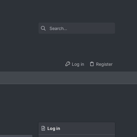
Log in
Register
Log in