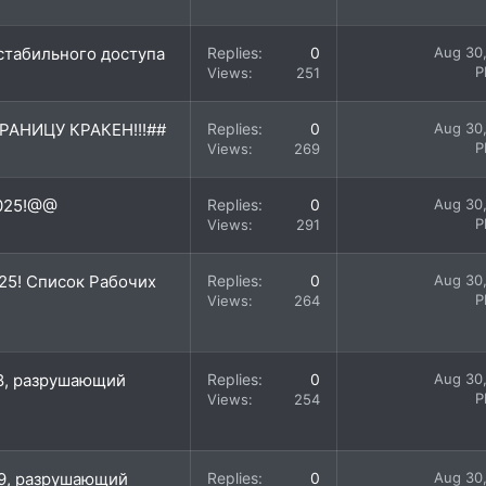
стабильного доступа
Replies
0
Aug 30
P
Views
251
РАНИЦУ КРАКEН!!!##
Replies
0
Aug 30
P
Views
269
2025!@@
Replies
0
Aug 30
P
Views
291
25! Список Рабочих
Replies
0
Aug 30
P
Views
264
18, разрушающий
Replies
0
Aug 30
P
Views
254
#29, разрушающий
Replies
0
Aug 30