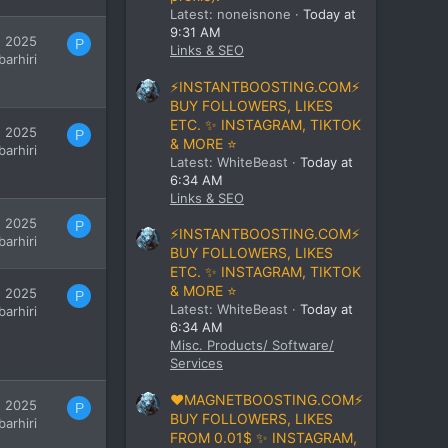
Latest: noneisnone
Today at
9:31 AM
, 2025
P
Links & SEO
barhiri
⚡INSTANTBOOSTING.COM⚡
BUY FOLLOWERS, LIKES
ETC. ✨ INSTAGRAM, TIKTOK
, 2025
P
& MORE ⭐
barhiri
Latest: WhiteBeast
Today at
6:34 AM
Links & SEO
, 2025
P
⚡INSTANTBOOSTING.COM⚡
barhiri
BUY FOLLOWERS, LIKES
ETC. ✨ INSTAGRAM, TIKTOK
& MORE ⭐
, 2025
P
Latest: WhiteBeast
Today at
barhiri
6:34 AM
Misc. Products/ Software/
Services
❤️MAGNETBOOSTING.COM⚡
, 2025
P
BUY FOLLOWERS, LIKES
barhiri
FROM 0.01$ ✨ INSTAGRAM,