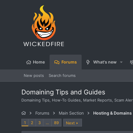
Home
Forums
What's new
New posts
Search forums
Domaining Tips and Guides
Domaining Tips, How-To Guides, Market Reports, Scam Ale
Forums
Main Section
Hosting & Domains
1
2
3
…
89
Next