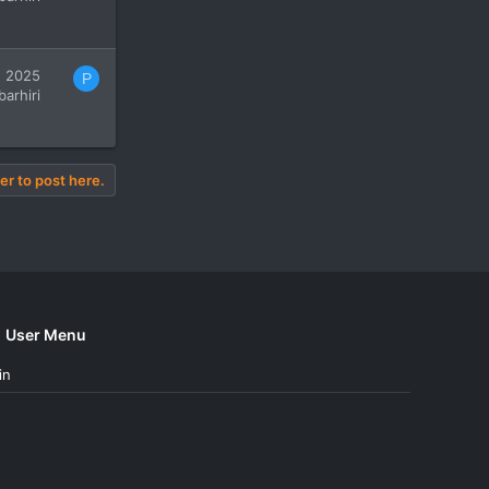
, 2025
P
barhiri
er to post here.
User Menu
in