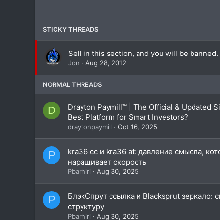
STICKY THREADS
Sell in this section, and you will be banned.
Jon
Aug 28, 2012
NORMAL THREADS
Drayton Paymill™ | The Official & Updated 
D
Best Platform for Smart Investors?
draytonpaymill
Oct 16, 2025
kra36 cc и kra36 at: давление смысла, ко
P
наращивает скорость
Pbarhiri
Aug 30, 2025
БлэкСпрут ссылка и Blacksprut зеркало: 
P
структуру
Pbarhiri
Aug 30, 2025