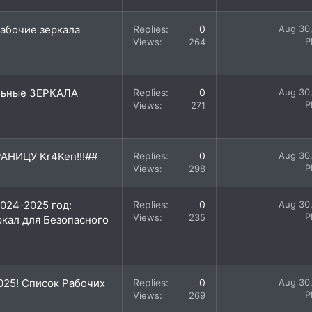
Рабочие зеркала
Replies
0
Aug 30
P
Views
264
альные ЗЕРКАЛА
Replies
0
Aug 30
P
Views
271
АНИЦУ Kr4Ken!!!##
Replies
0
Aug 30
P
Views
298
024-2025 год:
Replies
0
Aug 30
P
Views
235
ркал для Безопасного
025! Список Рабочих
Replies
0
Aug 30
P
Views
269