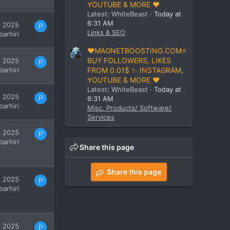
YOUTUBE & MORE ❤️
Latest: WhiteBeast
Today at
6:31 AM
, 2025
P
Links & SEO
barhiri
❤️MAGNETBOOSTING.COM⚡
BUY FOLLOWERS, LIKES
, 2025
P
barhiri
FROM 0.01$ ✨ INSTAGRAM,
YOUTUBE & MORE ❤️
Latest: WhiteBeast
Today at
, 2025
P
6:31 AM
barhiri
Misc. Products/ Software/
Services
, 2025
P
barhiri
Share this page
Share this page
, 2025
P
barhiri
, 2025
P