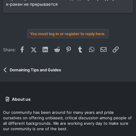
к‑ракен не прерывается
You must log in or register to reply here.
Facebook
X (Twitter)
LinkedIn
Reddit
Pinterest
Tumblr
WhatsApp
Email
Link
Share:
Domaining Tips and Guides
About us
Our community has been around for many years and pride
ourselves on offering unbiased, critical discussion among people of
all different backgrounds. We are working every day to make sure
our community is one of the best.