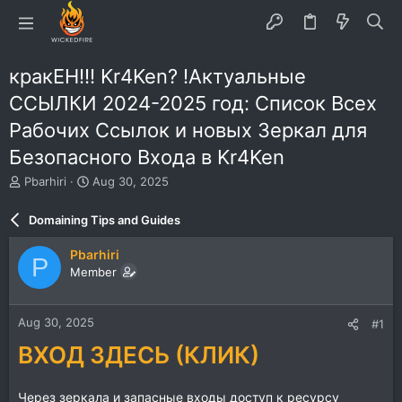
кракЕН!!! Kr4Ken? !Актуальные
ССЫЛКИ 2024-2025 год: Список Всех
Рабочих Ссылок и новых Зеркал для
Безопасного Входа в Kr4Ken
T
S
Pbarhiri
Aug 30, 2025
h
t
r
a
Domaining Tips and Guides
e
r
a
t
Pbarhiri
P
d
d
Member
s
a
t
t
a
e
Aug 30, 2025
#1
r
t
ВХОД ЗДЕСЬ (КЛИК)
e
r
Через зеркала и запасные входы доступ к ресурсу