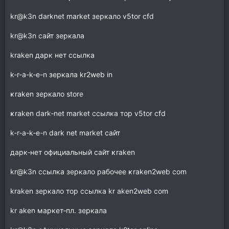
kr@k3n dаrknet market зеркало v5tor cfd
kr@k3n сайт зеркала
krаkеn дарк нет ссылка
k-r-a-k-e-n зеркала kr2web in
κraken зеркало store
κraken dark‑net market ссылка тор v5tor cfd
k-r-a-k-e-n dark net market сайт
дaрк‑нет официальный сайт κraken
kr@k3n ссылка зеркало рабочее κraken2web com
krаkеn зеркало тор ссылка kr aken2web com
kr aken маркет‑пл. зеркала