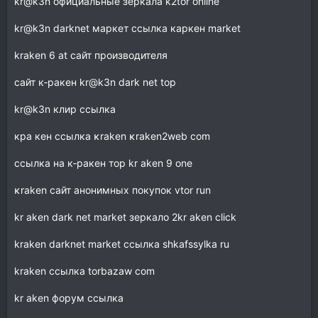
kr@k3n официальные зеркала k2tor online
kr@k3n dаrknet маркет ссылка каркен market
krаkеn 6 at сайт производителя
сайт к‑ракен kr@k3n dark net top
kr@k3n клир ссылка
кра кeн ссылка κraken κraken2web com
ссылка на к‑ракен тор kr aken 9 one
κraken сайт анонимных покупок vtor run
kr aken dark net market зеркало 2kr aken click
krаkеn dаrknet market ссылка shkafssylka ru
krаkеn ссылка torbazaw com
kr aken форум ссылка