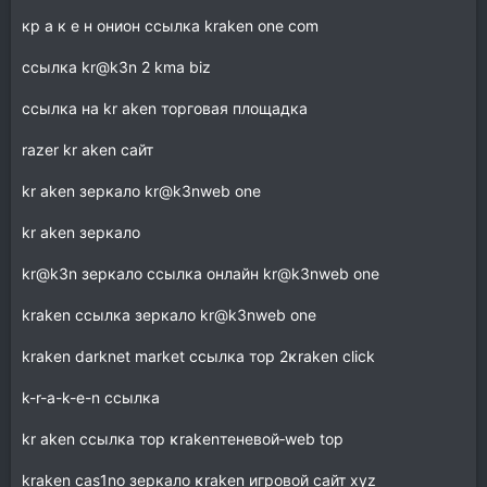
кр а к е н онион ссылка krаkеn one com
ссылка kr@k3n 2 kma biz
ссылка на kr aken торговая площадка
razer kr aken сайт
kr aken зеркало kr@k3nweb one
kr aken зеркало
kr@k3n зеркало ссылка онлайн kr@k3nweb one
krаkеn ссылка зеркало kr@k3nweb one
krаkеn dаrknet market ссылка тор 2κraken click
k-r-a-k-e-n ссылка
kr aken ссылка тор κrakenтеневой‑web top
krаkеn cas1no зеркало κraken игровой сайт xyz