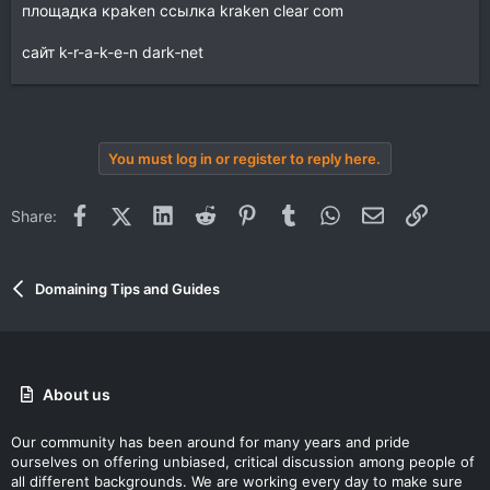
площадка крaken ссылка krаkеn clear com
сайт k-r-a-k-e-n dark‑net
You must log in or register to reply here.
Facebook
X (Twitter)
LinkedIn
Reddit
Pinterest
Tumblr
WhatsApp
Email
Link
Share:
Domaining Tips and Guides
About us
Our community has been around for many years and pride
ourselves on offering unbiased, critical discussion among people of
all different backgrounds. We are working every day to make sure