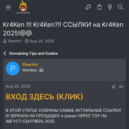
Kr4Ken !!! Kr4Ken?!! ССЫЛКИ на Kr4Ken
2025!@@
T
S
Pbarhiri
Aug 30, 2025
h
t
r
a
Domaining Tips and Guides
e
r
a
t
Pbarhiri
P
d
d
Member
s
a
t
t
a
e
Aug 30, 2025
#1
r
t
ВХОД ЗДЕСЬ (КЛИК)
e
r
В ЭТОЙ СТАТЬЕ СОБРАНЫ САМЫЕ АКТУАЛЬНЫЕ ССЫЛКИ
И ЗЕРКАЛА НА ПЛОЩАДКУ к‑ракен ЧЕРЕЗ ТОР НА
АВГУСТ-СЕНТЯБРЬ 2025