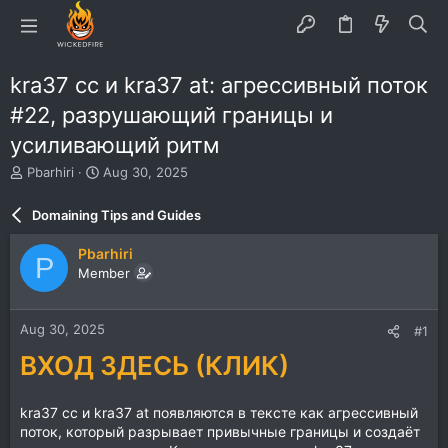
kra37 cc и kra37 at: агрессивный поток
#22, разрушающий границы и
усиливающий ритм
T
S
Pbarhiri
Aug 30, 2025
h
t
r
a
Domaining Tips and Guides
e
r
a
t
Pbarhiri
P
d
d
Member
s
a
t
t
a
e
Aug 30, 2025
#1
r
t
ВХОД ЗДЕСЬ (КЛИК)
e
r
kra37 cc и kra37 at появляются в тексте как агрессивный
поток, который разрывает привычные границы и создаёт