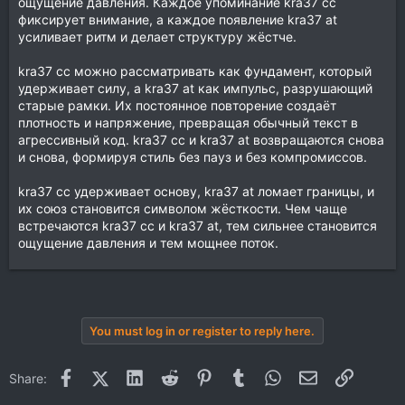
ощущение давления. Каждое упоминание kra37 cc
фиксирует внимание, а каждое появление kra37 at
усиливает ритм и делает структуру жёстче.
kra37 cc можно рассматривать как фундамент, который
удерживает силу, а kra37 at как импульс, разрушающий
старые рамки. Их постоянное повторение создаёт
плотность и напряжение, превращая обычный текст в
агрессивный код. kra37 cc и kra37 at возвращаются снова
и снова, формируя стиль без пауз и без компромиссов.
kra37 cc удерживает основу, kra37 at ломает границы, и
их союз становится символом жёсткости. Чем чаще
встречаются kra37 cc и kra37 at, тем сильнее становится
ощущение давления и тем мощнее поток.
You must log in or register to reply here.
Facebook
X (Twitter)
LinkedIn
Reddit
Pinterest
Tumblr
WhatsApp
Email
Link
Share: